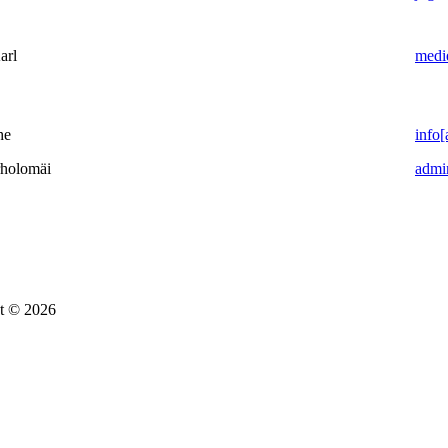
arl
medie
he
info[
holomäi
admin
t © 2026