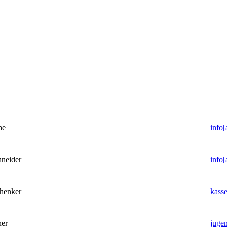
he
info[
hneider
info[
henker
kasse
a Brenner
jugen