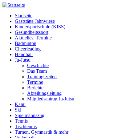
Startseite
Gaststätte Jahnwiese
Kindersportschule (KISS)
Gesundheitssport
Aktuelles, Termine
Badminton
Cheerleading
Handball
Ju-Jutsu
Geschichte
Das Team
Trainingszeiten
Termine
Berichte
Abteilungsleitung
Mitgliedsantrag Ju-Jutsu
Kanu
Ski
Spielmannszug
Tennis
Tischtennis
Turnen, Gymnastik & mehr
Volleyball