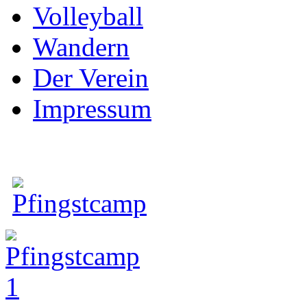
Volleyball
Wandern
ni
Der Verein
Impressum
ga