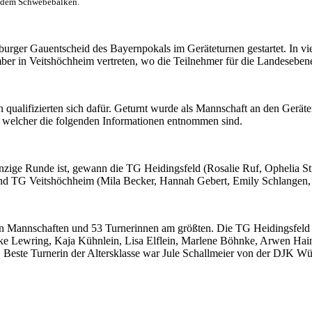
f dem Schwebebalken.
burger Gauentscheid des Bayernpokals im Geräteturnen gestartet. In 
r in Veitshöchheim vertreten, wo die Teilnehmer für die Landesebene
en qualifizierten sich dafür. Geturnt wurde als Mannschaft an den Ger
g, welcher die folgenden Informationen entnommen sind.
inzige Runde ist, gewann die TG Heidingsfeld (Rosalie Ruf, Ophelia S
nd TG Veitshöchheim (Mila Becker, Hannah Gebert, Emily Schlangen, S
n Mannschaften und 53 Turnerinnen am größten. Die TG Heidingsfeld (A
ke Lewring, Kaja Kühnlein, Lisa Elflein, Marlene Böhnke, Arwen Hain
 Beste Turnerin der Altersklasse war Jule Schallmeier von der DJK Wü