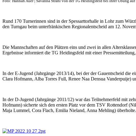
Foto: Hannah Auer | Savanna Strahl von der TG Heidingsfeld bei ihrer Übung au
Rund 170 Turnerinnen sind in der Spessarttorhalle in Lohr zum Würz
den Turngau beim unterfränkischen Regionalentscheid am 12. Novembe
Die Mannschaften auf den Plätzen eins und zwei in allen Altersklass
Ergebnisse informiert die TG Heidingsfeld mit einer Pressemitteilun
In der E-Jugend (Jahrgänge 2013/14), bei der der Gauentscheid die e
Clara Hofmann, Alba Torres Full, Renee Naa Densua Vanderpuije) u
In der D-Jugend (Jahrgänge 2011/12) war das Teilnehmerfeld mit zeh
Hofmann) sicherte sich den ersten Platz vor dem TSV Rottendorf (Ni
Maja Lummel, Cora Flach, Emilia Nieland, Anna Mehling) überholte.