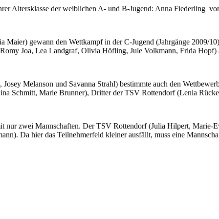
ihrer Altersklasse der weiblichen A- und B-Jugend: Anna Fiederling v
ia Maier) gewann den Wettkampf in der C-Jugend (Jahrgänge 2009/10)
Romy Joa, Lea Landgraf, Olivia Höfling, Jule Volkmann, Frida Hopf) als
el, Josey Melanson und Savanna Strahl) bestimmte auch den Wettbewer
a Schmitt, Marie Brunner), Dritter der TSV Rottendorf (Lenia Rückel,
it nur zwei Mannschaften. Der TSV Rottendorf (Julia Hilpert, Marie-Eve
. Da hier das Teilnehmerfeld kleiner ausfällt, muss eine Mannschaft n