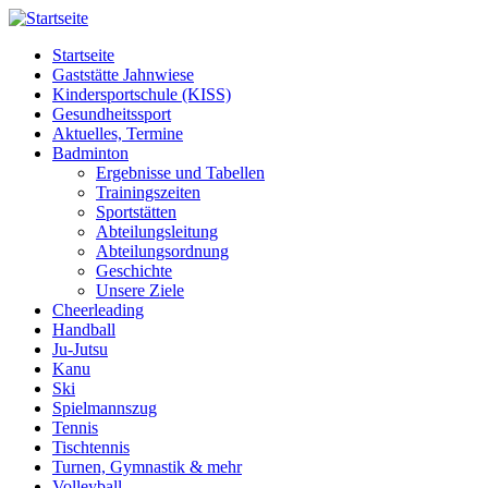
Startseite
Gaststätte Jahnwiese
Kindersportschule (KISS)
Gesundheitssport
Aktuelles, Termine
Badminton
Ergebnisse und Tabellen
Trainingszeiten
Sportstätten
Abteilungsleitung
Abteilungsordnung
Geschichte
Unsere Ziele
Cheerleading
Handball
Ju-Jutsu
Kanu
Ski
Spielmannszug
Tennis
Tischtennis
Turnen, Gymnastik & mehr
Volleyball